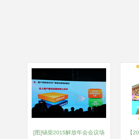
[图]锡柴2015解放年会会议场
【2