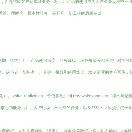
，而是帮助客户达成其业务目标，让产品的使用成为客户业务流程中不可
伴”思维。理解这一根本性转变，是开启一切工作的思想基础。
熟期、续约期）、产品使用深度、业务规模、潜在价值等因素进行科学分
者、决策者、影响者）、目标、挑战和使用场景。绘制清晰的客户画像，
、 value realization（价值实现）到 renewal/expansion（续
、核心功能激活）、客户行动（应完成的任务）以及成功团队应提供的干
用数据（功能使用频率、深度）、业务成果数据（客户自有的KPI改善