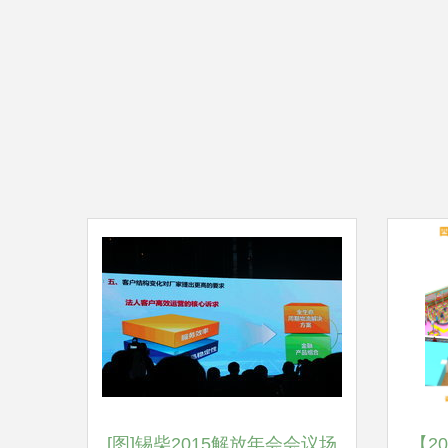
[图]锡柴2015解放年会会议场
【2